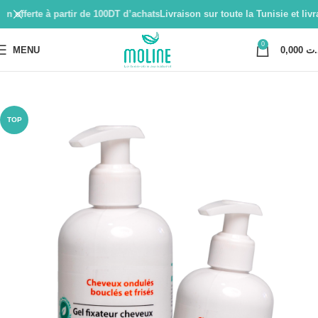
on offerte à partir de 100DT d’achats
Livraison sur toute la Tunisie et livra
0
MENU
0,000
.ت
TOP