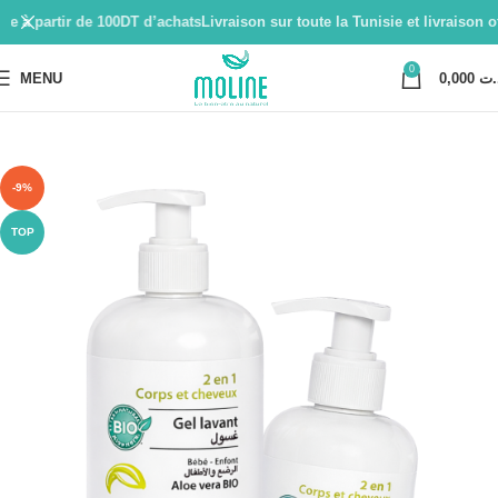
te à partir de 100DT d’achats
Livraison sur toute la Tunisie et livraison off
0
MENU
0,000
.ت
-9%
TOP